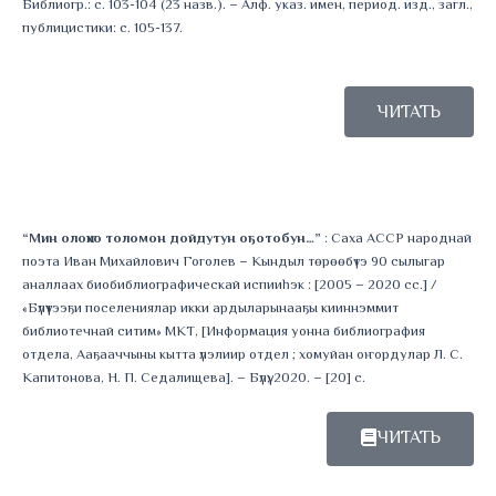
Библиогр.: с. 103-104 (23 назв.). – Алф. указ. имен, период. изд., загл.,
публицистики: с. 105-137.
ЧИТАТЬ
“Мин олоҥхо толомон дойдутун оҕотобун…”
: Саха АССР народнай
поэта Иван Михайлович Гоголев – Кындыл төрөөбүтэ 90 сылыгар
аналлаах биобиблиографическай испииһэк : [2005 – 2020 сс.] /
«Бүлүүтээҕи поселениялар икки ардыларынааҕы кииннэммит
библиотечнай ситим» МКТ, [Информация уонна библиография
отдела, Ааҕааччыны кытта үлэлиир отдел ; хомуйан оҥордулар Л. С.
Капитонова, Н. П. Седалищева]. – Бүлүү, 2020. – [20] с.
ЧИТАТЬ