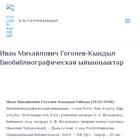
Перейти
Main
к
Menu
содержимому
И. М. ГОГОЛЕВ-КЫНДЫЛ
Иван Михайлович Гоголев-Кындыл
Биобиблиографическай ыйынньыктар
Иван Михайлович Гоголев-Кындыл Уйбаан (1930-1998)
:
биобиблиографическай ыйынньык / Саха Респ. Нац. б-ката, Бүлүү
улууһа, Чочутааҕы сел. б-ка ; [хомуйан оҥордо А. А. Федорова ;
библиогр. ред. оҥордо А. Ф. Федорова ; киирии тылын суруйда :
Николай Тобуруокап]. – Дьокуускай : Саха Республикатын
Национальнай библиотеката, 2004. – 138, [1] с. : портр. ; 20 см. –